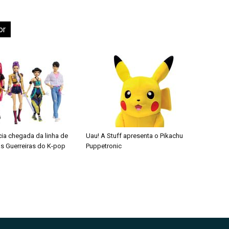
or
cia chegada da linha de
Uau! A Stuff apresenta o Pikachu
s Guerreiras do K-pop
Puppetronic