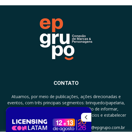
CONTATO
Atuamos, por meio de publicações, ações direcionadas e
eventos, com três principais segmentos: brinquedo/papelaria,
licenciamento e zero a três com a missão de informar,
documentar, proporcionar encontro de negócios e estabelecer
parcerias.
CONTATO: +5511994513097 - atendimento@epgrupo.com.br