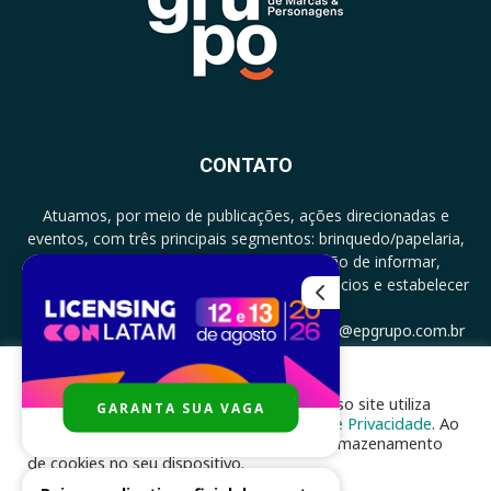
CONTATO
Atuamos, por meio de publicações, ações direcionadas e
eventos, com três principais segmentos: brinquedo/papelaria,
licenciamento e zero a três com a missão de informar,
documentar, proporcionar encontro de negócios e estabelecer
parcerias.
CONTATO: +5511994513097 - atendimento@epgrupo.com.br
Para melhor experiência e navegação, nosso site utiliza
GARANTA SUA VAGA
SIGA-NOS
cookies, de acordo com a nossa
Política de Privacidade
. Ao
clicar em “aceito”, você concorda com o armazenamento
de cookies no seu dispositivo.