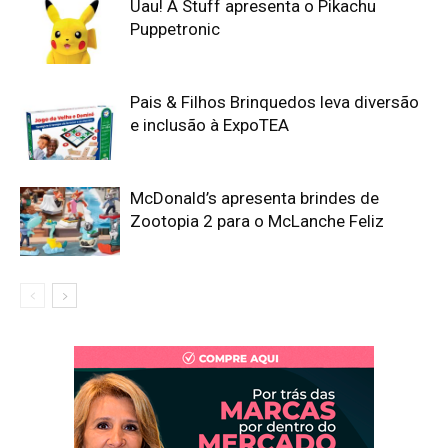
Uau! A Stuff apresenta o Pikachu
Puppetronic
Pais & Filhos Brinquedos leva diversão
e inclusão à ExpoTEA
McDonald’s apresenta brindes de
Zootopia 2 para o McLanche Feliz