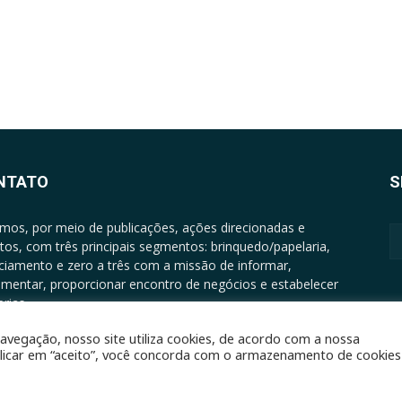
NTATO
S
mos, por meio de publicações, ações direcionadas e
tos, com três principais segmentos: brinquedo/papelaria,
nciamento e zero a três com a missão de informar,
mentar, proporcionar encontro de negócios e estabelecer
rias.
ATO: +5511994513097 - atendimento@epgrupo.com.br
avegação, nosso site utiliza cookies, de acordo com a nossa
clicar em “aceito”, você concorda com o armazenamento de cookies