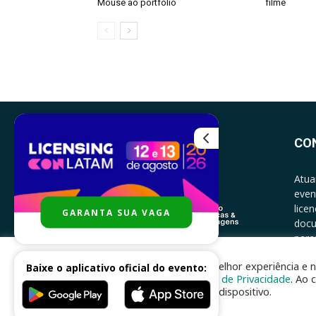
Mouse ao portfólio
filme
CO
Atua
even
lice
GARANTA SUA VAGA
docu
parce
CONT
Para melhor experiência e n
Baixe o aplicativo oficial do evento:
Política de Privacidade
. Ao 
no seu dispositivo.
Desenvolvido por
nhsinfo.com.br