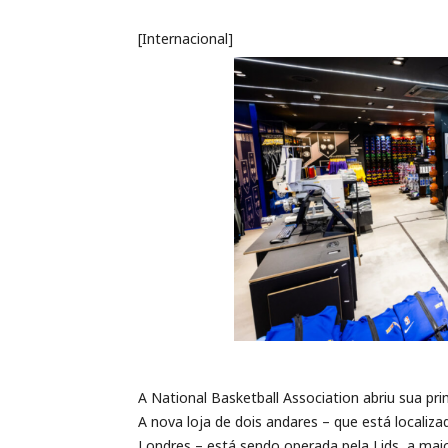
[Internacional]
A National Basketball Association abriu sua prim
A nova loja de dois andares – que está localiz
Londres – está sendo operada pela Lids, a maio