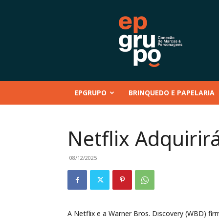
EP
GRUPO
|
Conteúdo
–
Mentoria
–
EPGRUPO
BRINQUEDO E PAPELARIA
Eventos
–
Marcas
e
Netflix Adquirir
Personagens
–
Brinquedo
08/12/2025
e
Papelaria
A Netflix e a Warner Bros. Discovery (WBD) firm