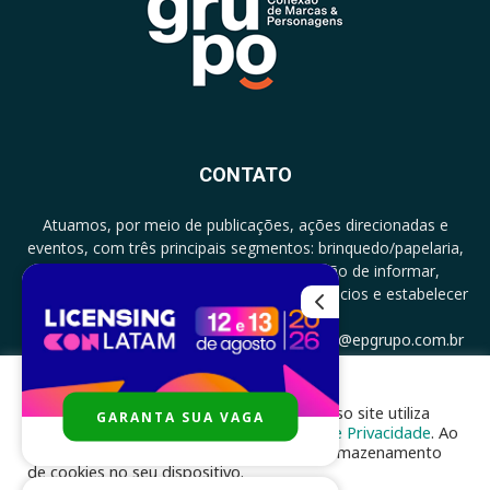
CONTATO
Atuamos, por meio de publicações, ações direcionadas e
eventos, com três principais segmentos: brinquedo/papelaria,
licenciamento e zero a três com a missão de informar,
documentar, proporcionar encontro de negócios e estabelecer
parcerias.
CONTATO: +5511994513097 - atendimento@epgrupo.com.br
Para melhor experiência e navegação, nosso site utiliza
GARANTA SUA VAGA
SIGA-NOS
cookies, de acordo com a nossa
Política de Privacidade
. Ao
clicar em “aceito”, você concorda com o armazenamento
de cookies no seu dispositivo.