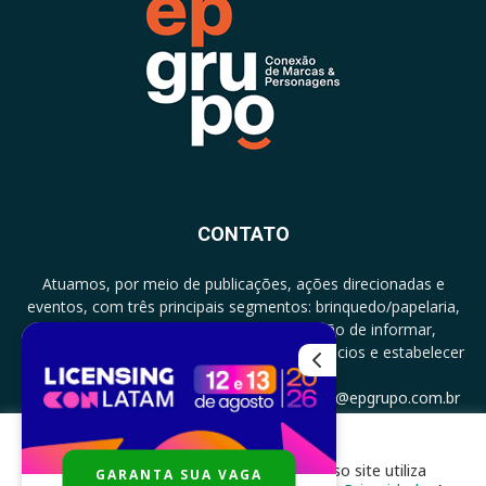
CONTATO
Atuamos, por meio de publicações, ações direcionadas e
eventos, com três principais segmentos: brinquedo/papelaria,
licenciamento e zero a três com a missão de informar,
documentar, proporcionar encontro de negócios e estabelecer
parcerias.
CONTATO: +5511994513097 - atendimento@epgrupo.com.br
Para melhor experiência e navegação, nosso site utiliza
GARANTA SUA VAGA
SIGA-NOS