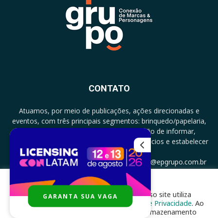
CONTATO
Atuamos, por meio de publicações, ações direcionadas e
eventos, com três principais segmentos: brinquedo/papelaria,
licenciamento e zero a três com a missão de informar,
documentar, proporcionar encontro de negócios e estabelecer
parcerias.
CONTATO: +5511994513097 - atendimento@epgrupo.com.br
Para melhor experiência e navegação, nosso site utiliza
GARANTA SUA VAGA
SIGA-NOS
cookies, de acordo com a nossa
Política de Privacidade
. Ao
clicar em “aceito”, você concorda com o armazenamento