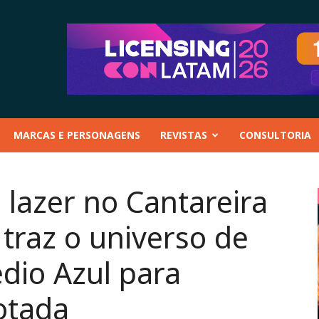
MARCAS E PERSONAGENS
REVISTAS
CONSULTORIA
 lazer no Cantareira
traz o universo de
édio Azul para
otada