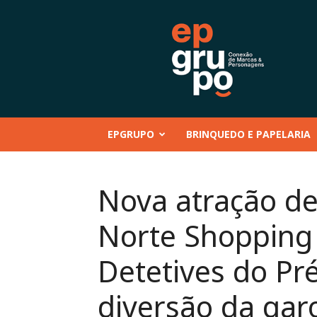
EP
GRUPO
|
Conteúdo
–
Mentoria
–
EPGRUPO
BRINQUEDO E PAPELARIA
Eventos
–
Marcas
e
Nova atração de
Personagens
–
Norte Shopping 
Brinquedo
e
Papelaria
Detetives do Pr
diversão da gar