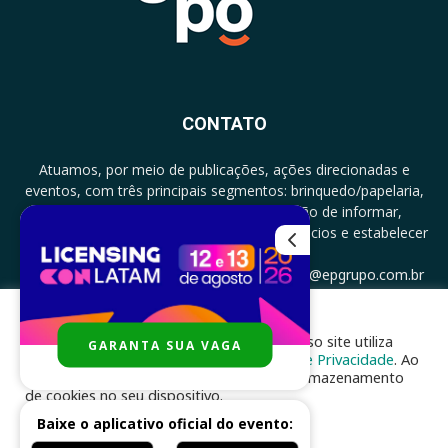
CONTATO
Atuamos, por meio de publicações, ações direcionadas e
eventos, com três principais segmentos: brinquedo/papelaria,
licenciamento e zero a três com a missão de informar,
documentar, proporcionar encontro de negócios e estabelecer
parcerias.
CONTATO: +5511994513097 - atendimento@epgrupo.com.br
Para melhor experiência e navegação, nosso site utiliza
GARANTA SUA VAGA
SIGA-NOS
cookies, de acordo com a nossa
Política de Privacidade
. Ao
clicar em “aceito”, você concorda com o armazenamento
de cookies no seu dispositivo.
Baixe o aplicativo oficial do evento:
ACEITAR