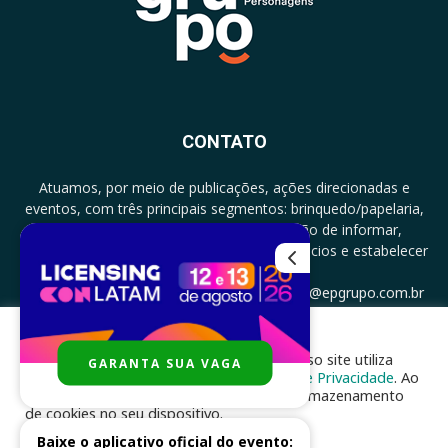
CONTATO
Atuamos, por meio de publicações, ações direcionadas e
eventos, com três principais segmentos: brinquedo/papelaria,
licenciamento e zero a três com a missão de informar,
documentar, proporcionar encontro de negócios e estabelecer
parcerias.
CONTATO: +5511994513097 - atendimento@epgrupo.com.br
Para melhor experiência e navegação, nosso site utiliza
GARANTA SUA VAGA
SIGA-NOS
cookies, de acordo com a nossa
Política de Privacidade
. Ao
clicar em “aceito”, você concorda com o armazenamento
de cookies no seu dispositivo.
Baixe o aplicativo oficial do evento: