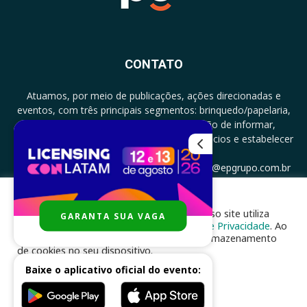
CONTATO
Atuamos, por meio de publicações, ações direcionadas e
eventos, com três principais segmentos: brinquedo/papelaria,
licenciamento e zero a três com a missão de informar,
documentar, proporcionar encontro de negócios e estabelecer
parcerias.
CONTATO: +5511994513097 - atendimento@epgrupo.com.br
Para melhor experiência e navegação, nosso site utiliza
GARANTA SUA VAGA
SIGA-NOS
cookies, de acordo com a nossa
Política de Privacidade
. Ao
clicar em “aceito”, você concorda com o armazenamento
de cookies no seu dispositivo.
Baixe o aplicativo oficial do evento:
ACEITAR