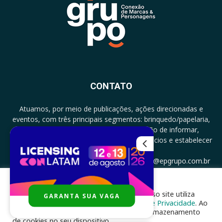
CONTATO
Atuamos, por meio de publicações, ações direcionadas e
eventos, com três principais segmentos: brinquedo/papelaria,
licenciamento e zero a três com a missão de informar,
documentar, proporcionar encontro de negócios e estabelecer
parcerias.
CONTATO: +5511994513097 - atendimento@epgrupo.com.br
Para melhor experiência e navegação, nosso site utiliza
GARANTA SUA VAGA
SIGA-NOS
cookies, de acordo com a nossa
Política de Privacidade
. Ao
clicar em “aceito”, você concorda com o armazenamento
de cookies no seu dispositivo.