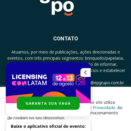
CONTATO
Atuamos, por meio de publicações, ações direcionadas e
eventos, com três principais segmentos: brinquedo/papelaria,
licenciamento e zero a três com a missão de informar,
documentar, proporcionar encontro de negócios e estabelecer
parcerias.
CONTATO: +5511994513097 - atendimento@epgrupo.com.br
Para melhor experiência e navegação, nosso site utiliza
GARANTA SUA VAGA
SIGA-NOS
cookies, de acordo com a nossa
Política de Privacidade
. Ao
clicar em “aceito”, você concorda com o armazenamento
de cookies no seu dispositivo.
Baixe o aplicativo oficial do evento:
ACEITAR