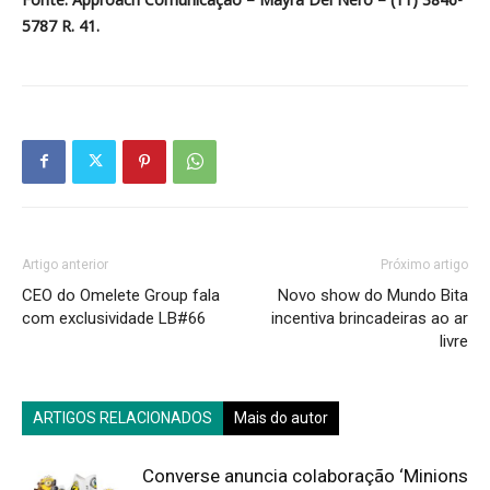
5787 R. 41.
Artigo anterior
Próximo artigo
CEO do Omelete Group fala
Novo show do Mundo Bita
com exclusividade LB#66
incentiva brincadeiras ao ar
livre
ARTIGOS RELACIONADOS
Mais do autor
Converse anuncia colaboração ‘Minions