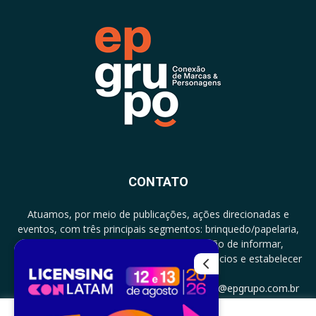
CONTATO
Atuamos, por meio de publicações, ações direcionadas e
eventos, com três principais segmentos: brinquedo/papelaria,
licenciamento e zero a três com a missão de informar,
documentar, proporcionar encontro de negócios e estabelecer
parcerias.
CONTATO: +5511994513097 - atendimento@epgrupo.com.br