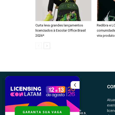
Curta leva grandes lançamentos
Redibra e L
licenciados à Escolar Office Brasil
comunidade 
2026*
vira produto
CO
Atua
even
lice
GARANTA SUA VAGA