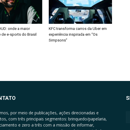
OUD: onde a maior
KFC transforma carros da Uber em
de e-sports do Brasil
experiência inspirada em “Os
Simpsons”
NTATO
S
mos, por meio de publicações, ações direcionadas e
tos, com três principais segmentos: brinquedo/papelaria,
nciamento e zero a três com a missão de informar,