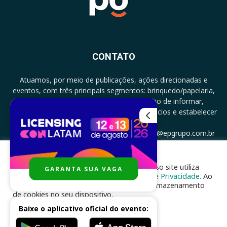
CONTATO
Atuamos, por meio de publicações, ações direcionadas e
eventos, com três principais segmentos: brinquedo/papelaria,
licenciamento e zero a três com a missão de informar,
documentar, proporcionar encontro de negócios e estabelecer
parcerias.
CONTATO: +5511994513097 - atendimento@epgrupo.com.br
Para melhor experiência e navegação, nosso site utiliza
GARANTA SUA VAGA
SIGA-NOS
cookies, de acordo com a nossa
Política de Privacidade
. Ao
clicar em “aceito”, você concorda com o armazenamento
de cookies no seu dispositivo.
Baixe o aplicativo oficial do evento:
ACEITAR