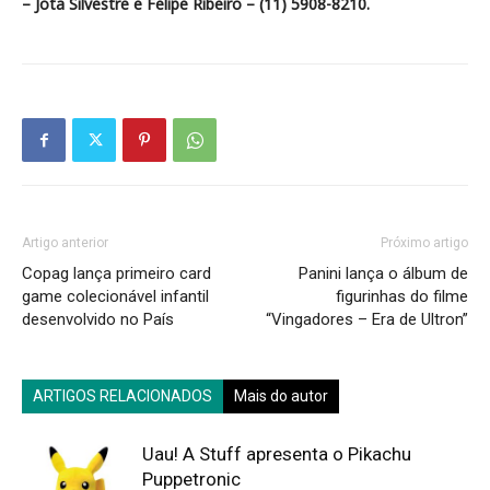
– Jota Silvestre e Felipe Ribeiro – (11) 5908-8210.
Artigo anterior
Próximo artigo
Copag lança primeiro card
Panini lança o álbum de
game colecionável infantil
figurinhas do filme
desenvolvido no País
“Vingadores – Era de Ultron”
ARTIGOS RELACIONADOS
Mais do autor
Uau! A Stuff apresenta o Pikachu
Puppetronic