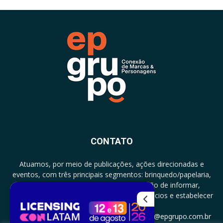
CONTATO
Atuamos, por meio de publicações, ações direcionadas e
eventos, com três principais segmentos: brinquedo/papelaria,
licenciamento e zero a três com a missão de informar,
documentar, proporcionar encontro de negócios e estabelecer
parcerias.
CONTATO: +5511994513097 - atendimento@epgrupo.com.br