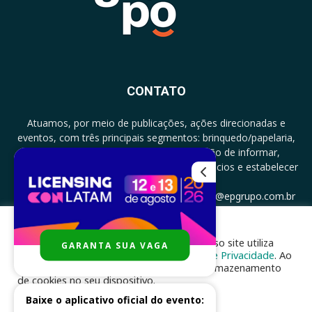
CONTATO
Atuamos, por meio de publicações, ações direcionadas e
eventos, com três principais segmentos: brinquedo/papelaria,
licenciamento e zero a três com a missão de informar,
documentar, proporcionar encontro de negócios e estabelecer
parcerias.
CONTATO: +5511994513097 - atendimento@epgrupo.com.br
Para melhor experiência e navegação, nosso site utiliza
GARANTA SUA VAGA
SIGA-NOS
cookies, de acordo com a nossa
Política de Privacidade
. Ao
clicar em “aceito”, você concorda com o armazenamento
de cookies no seu dispositivo.
Baixe o aplicativo oficial do evento:
ACEITAR