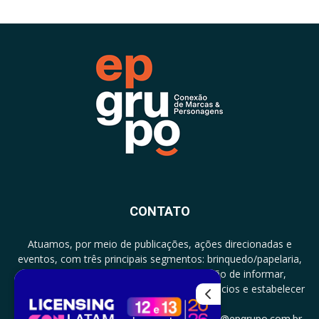
CONTATO
Atuamos, por meio de publicações, ações direcionadas e
eventos, com três principais segmentos: brinquedo/papelaria,
licenciamento e zero a três com a missão de informar,
documentar, proporcionar encontro de negócios e estabelecer
parcerias.
CONTATO: +5511994513097 - atendimento@epgrupo.com.br