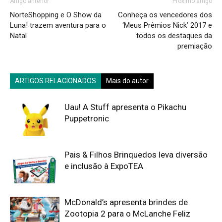
Artigo anterior
Próximo artigo
NorteShopping e O Show da
Conheça os vencedores dos
Luna! trazem aventura para o
‘Meus Prêmios Nick’ 2017 e
Natal
todos os destaques da
premiação
ARTIGOS RELACIONADOS
Mais do autor
Uau! A Stuff apresenta o Pikachu
Puppetronic
Pais & Filhos Brinquedos leva diversão
e inclusão à ExpoTEA
McDonald’s apresenta brindes de
Zootopia 2 para o McLanche Feliz