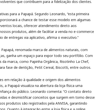
nvolventes que contribuem para a fidelização dos clientes.
ativas para a Papapá. Segundo Leonardo, “esta primeira
roporcionará a chance de testar esse modelo em algumas
ventos locais, oferecer atendimento direto aos
 nossos produtos, além de facilitar a venda no e-commerce
 de entregas via aplicativo, afirma o executivo.”
a Papapá, renomada marca de alimentos naturais, com
nças, ganha um espaço para expor todo seu portfólio. Com
s da marca, como Papinha Orgânica, Risotinho La Chef,
ra fase de dentição, Petit Cereal, Biscotti, entre outros.
s em relação à qualidade e origem dos alimentos
is, a Papapá visualiza na abertura da loja física uma
onfiança do público. Leonardo comenta: “O contato direto
vidas e desmistificar conceitos que surgem em torno desse
sos produtos são registrados pela ANVISA, garantindo
s. Quanto à integração entre a loja física e a online,