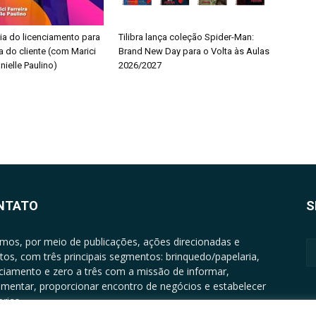
ia do licenciamento para
Tilibra lança coleção Spider-Man:
a do cliente (com Marici
Brand New Day para o Volta às Aulas
nielle Paulino)
2026/2027
NTATO
S
mos, por meio de publicações, ações direcionadas e
tos, com três principais segmentos: brinquedo/papelaria,
nciamento e zero a três com a missão de informar,
mentar, proporcionar encontro de negócios e estabelecer
rias.
ATO: +5511994513097 - atendimento@epgrupo.com.br