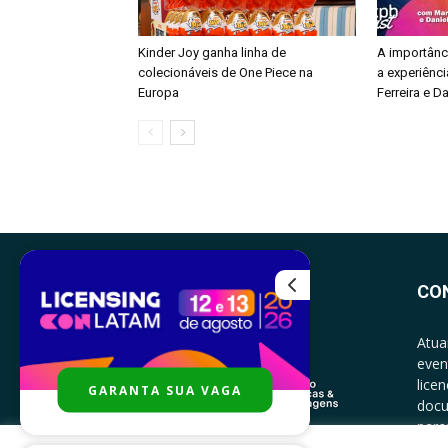
Kinder Joy ganha linha de
A importânc
colecionáveis de One Piece na
a experiênci
Europa
Ferreira e Da
CO
Atua
even
lice
GARANTA SUA VAGA
docu
parce
CONT