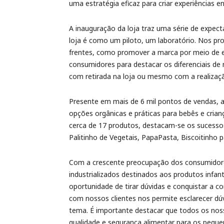
uma estratégia eficaz para criar experiências e
A inauguração da loja traz uma série de expect
loja é como um piloto, um laboratório. Nos p
frentes, como promover a marca por meio de e
consumidores para destacar os diferenciais de
com retirada na loja ou mesmo com a realização
Presente em mais de 6 mil pontos de vendas, 
opções orgânicas e práticas para bebês e cria
cerca de 17 produtos, destacam-se os sucesso
Palitinho de Vegetais, PapaPasta, Biscoitinho pa
Com a crescente preocupação dos consumidore
industrializados destinados aos produtos infant
oportunidade de tirar dúvidas e conquistar a c
com nossos clientes nos permite esclarecer dú
tema. É importante destacar que todos os nos
qualidade e segurança alimentar para os pequeno