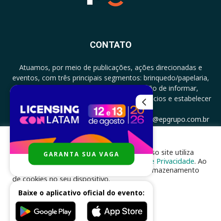
CONTATO
Atuamos, por meio de publicações, ações direcionadas e
eventos, com três principais segmentos: brinquedo/papelaria,
licenciamento e zero a três com a missão de informar,
documentar, proporcionar encontro de negócios e estabelecer
parcerias.
CONTATO: +5511994513097 - atendimento@epgrupo.com.br
Para melhor experiência e navegação, nosso site utiliza
GARANTA SUA VAGA
SIGA-NOS
cookies, de acordo com a nossa
Política de Privacidade
. Ao
clicar em “aceito”, você concorda com o armazenamento
de cookies no seu dispositivo.
Baixe o aplicativo oficial do evento:
ACEITAR