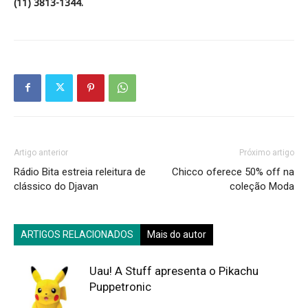
(11) 3813-1344.
Artigo anterior
Próximo artigo
Rádio Bita estreia releitura de
Chicco oferece 50% off na
clássico do Djavan
coleção Moda
ARTIGOS RELACIONADOS
Mais do autor
Uau! A Stuff apresenta o Pikachu
Puppetronic