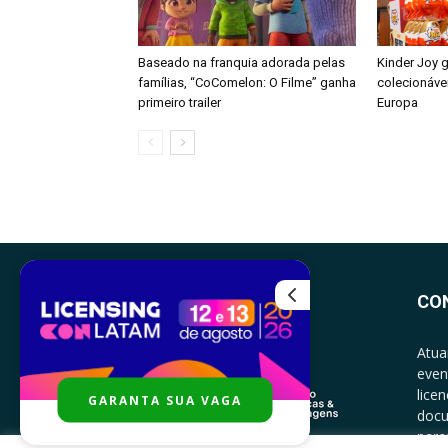
Baseado na franquia adorada pelas
Kinder Joy 
famílias, “CoComelon: O Filme” ganha
colecionáve
primeiro trailer
Europa
CO
Atua
even
lice
GARANTA SUA VAGA
docu
parce