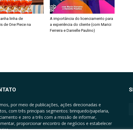
ganha linha de
A importância do licenciamento para
is de One Piece na
a experiência do cliente (com Marici
Ferreira e Danielle Paulino)
NTATO
S
mos, por meio de publicações, ações direcionadas e
tos, com três principais segmentos: brinquedo/papelaria,
nciamento e zero a três com a missão de informar,
mentar, proporcionar encontro de negócios e estabelecer
rias.