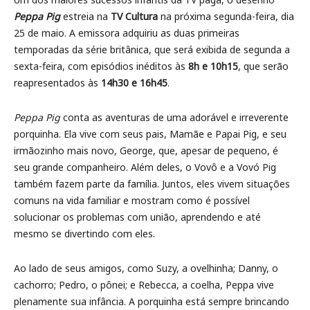
Peppa Pig
estreia na
TV Cultura
na próxima segunda-feira, dia
25 de maio. A emissora adquiriu as duas primeiras
temporadas da série britânica, que será exibida de segunda a
sexta-feira, com episódios inéditos às
8h e
10h15
, que serão
reapresentados às
14h30 e 16h45
.
Peppa Pig
conta as aventuras de uma adorável e irreverente
porquinha. Ela vive com seus pais, Mamãe e Papai Pig, e seu
irmãozinho mais novo, George, que, apesar de pequeno, é
seu grande companheiro. Além deles, o Vovô e a Vovó Pig
também fazem parte da família. Juntos, eles vivem situações
comuns na vida familiar e mostram como é possível
solucionar os problemas com união, aprendendo e até
mesmo se divertindo com eles.
Ao lado de seus amigos, como Suzy, a ovelhinha; Danny, o
cachorro; Pedro, o pônei; e Rebecca, a coelha, Peppa vive
plenamente sua infância. A porquinha está sempre brincando