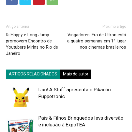
Artigo anterior
Próximo artigo
Ri Happy e Long Jump
Vingadores: Era de Ultron está
promovem Encontro de
a quatro semanas em 1º lugar
Youtubers Mirins no Rio de
nos cinemas brasileiros
Janeiro
ARTIGOS RELACIONADOS
Mais do autor
Uau! A Stuff apresenta o Pikachu
Puppetronic
Pais & Filhos Brinquedos leva diversão
e inclusão à ExpoTEA