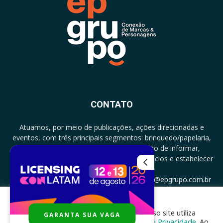
CONTATO
Atuamos, por meio de publicações, ações direcionadas e
eventos, com três principais segmentos: brinquedo/papelaria,
licenciamento e zero a três com a missão de informar,
documentar, proporcionar encontro de negócios e estabelecer
parcerias.
CONTATO: +5511994513097 - atendimento@epgrupo.com.br
Para melhor experiência e navegação, nosso site utiliza
GARANTA SUA VAGA
SIGA-NOS
cookies, de acordo com a nossa
Política de Privacidade
. Ao