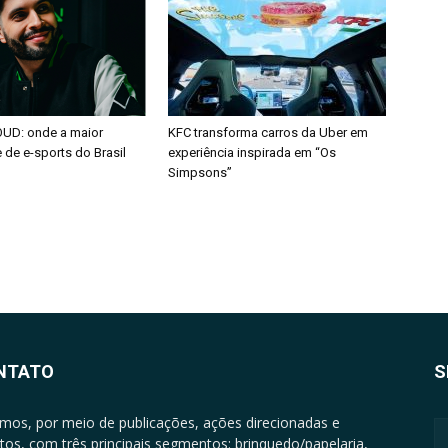
OUD: onde a maior
KFC transforma carros da Uber em
de e-sports do Brasil
experiência inspirada em “Os
Simpsons”
NTATO
S
mos, por meio de publicações, ações direcionadas e
tos, com três principais segmentos: brinquedo/papelaria,