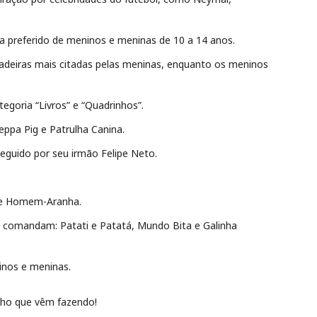
a preferido de meninos e meninas de 10 a 14 anos.
ncadeiras mais citadas pelas meninas, enquanto os meninos
goria “Livros” e “Quadrinhos”.
ppa Pig e Patrulha Canina.
seguido por seu irmão Felipe Neto.
s e Homem-Aranha.
m comandam: Patati e Patatá, Mundo Bita e Galinha
inos e meninas.
alho que vêm fazendo!