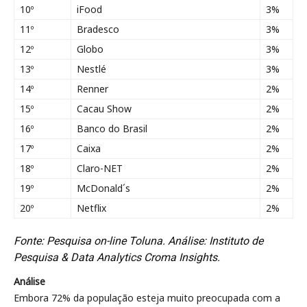
10º
iFood
3%
11º
Bradesco
3%
12º
Globo
3%
13º
Nestlé
3%
14º
Renner
2%
15º
Cacau Show
2%
16º
Banco do Brasil
2%
17º
Caixa
2%
18º
Claro-NET
2%
19º
McDonald´s
2%
20º
Netflix
2%
Fonte: Pesquisa on-line Toluna. Análise: Instituto de
Pesquisa & Data Analytics Croma Insights.
Análise
Embora 72% da população esteja muito preocupada com a