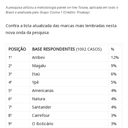
A pesquisa utilizou a metodologia painel on-line Toluna, aplicada em todo o
Brasil e analisada pelo Grupo Croma 1 (Crédito: Pixabay)
Confira a lista atualizada das marcas mais lembradas nesta
nova onda da pesquisa:
POSIÇÃO
BASE RESPONDENTES
(1002 CASOS)
%
1º
Ambev
12%
2º
Magalu
9%
3º
Itaú
6%
4º
Ypê
5%
5º
Americanas
4%
6º
Natura
4%
7º
Santander
4%
8º
Carrefour
3%
9º
O Boticário
3%