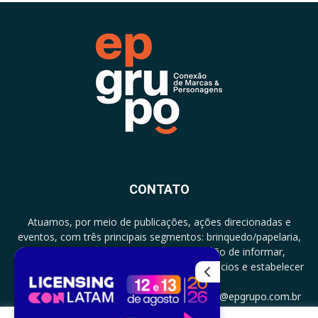
CONTATO
Atuamos, por meio de publicações, ações direcionadas e
eventos, com três principais segmentos: brinquedo/papelaria,
licenciamento e zero a três com a missão de informar,
documentar, proporcionar encontro de negócios e estabelecer
parcerias.
CONTATO: +5511994513097 - atendimento@epgrupo.com.br