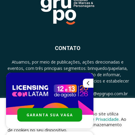
CONTATO
Atuamos, por meio de publicações, ações direcionadas e
eventos, com três principais segmentos: brinquedo/papelaria,
licenciamento e zero a três com a missão de informar,
documentar, proporcionar encontro de negócios e estabelecer
parcerias.
CONTATO: +5511994513097 - atendimento@epgrupo.com.br
Para melhor experiência e navegação, nosso site utiliza
GARANTA SUA VAGA
SIGA-NOS
cookies, de acordo com a nossa
Política de Privacidade
. Ao
clicar em “aceito”, você concorda com o armazenamento
de cookies no seu dispositivo.