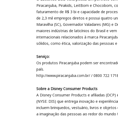
Piracanjuba, Pirakids, LeitBom e Chocobom, co
faturamento de R$ 3 bi e capacidade de process
de 2,3 mil empregos diretos e possui quatro uni
Maravilha (SC), Governador Valadares (MG) e D
maiores indústrias de laticínios do Brasil e v
internacionais relacionados à marca Piracanju
sólidos, como ética, valorização das pessoas e
Serviço:
Os produtos Piracanjuba podem ser encontrado
país.
http://www.piracanjuba.com.br/ / 0800 722 171
Sobre a Disney Consumer Products
A Disney Consumer Products e afiliadas (DCP
(NYSE: DIS) que entrega inovação e experiênci
incluem brinquedos, vestuário, livros e objeto
a imaginação das pessoas ao redor do mundo t