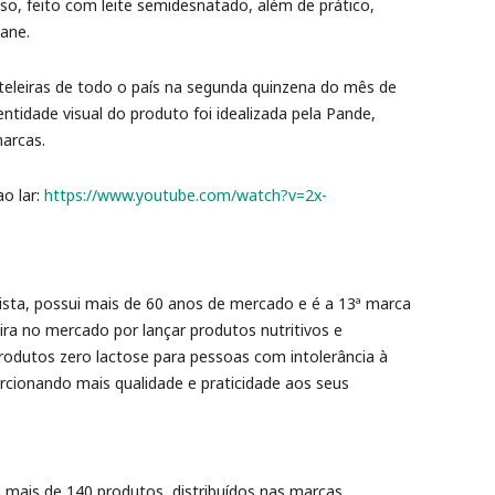
o, feito com leite semidesnatado, além de prático,
iane.
eleiras de todo o país na segunda quinzena do mês de
tidade visual do produto foi idealizada pela Pande,
marcas.
o lar:
https://www.youtube.com/watch?v=2x-
Vista, possui mais de 60 anos de mercado e é a 13ª marca
ira no mercado por lançar produtos nutritivos e
rodutos zero lactose para pessoas com intolerância à
orcionando mais qualidade e praticidade aos seus
m mais de 140 produtos, distribuídos nas marcas