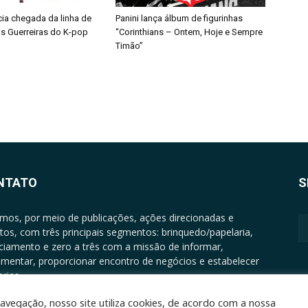
cia chegada da linha de
Panini lança álbum de figurinhas
s Guerreiras do K-pop
“Corinthians – Ontem, Hoje e Sempre
Timão”
NTATO
S
mos, por meio de publicações, ações direcionadas e
tos, com três principais segmentos: brinquedo/papelaria,
nciamento e zero a três com a missão de informar,
mentar, proporcionar encontro de negócios e estabelecer
rias.
ATO: +5511994513097 - atendimento@epgrupo.com.br
avegação, nosso site utiliza cookies, de acordo com a nossa