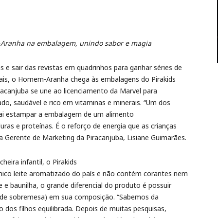
m-Aranha na embalagem, unindo sabor e magia
as e sair das revistas em quadrinhos para ganhar séries de
cais, o Homem-Aranha chega às embalagens do Pirakids
racanjuba se une ao licenciamento da Marvel para
o, saudável e rico em vitaminas e minerais. “Um dos
 vai estampar a embalagem de um alimento
uras e proteínas. É o reforço de energia que as crianças
a a Gerente de Marketing da Piracanjuba, Lisiane Guimarães.
ira infantil, o Pirakids
único leite aromatizado do país e não contém corantes nem
 e baunilha, o grande diferencial do produto é possuir
sa de sobremesa) em sua composição. “Sabemos da
dos filhos equilibrada. Depois de muitas pesquisas,