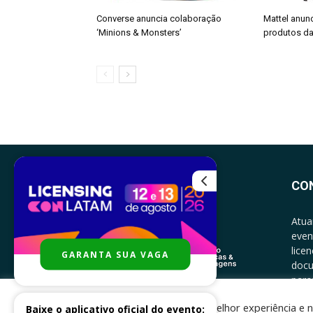
Converse anuncia colaboração
Mattel anun
‘Minions & Monsters’
produtos da
CO
Atua
even
lice
GARANTA SUA VAGA
docu
parce
CONT
Para melhor experiência e n
Baixe o aplicativo oficial do evento: