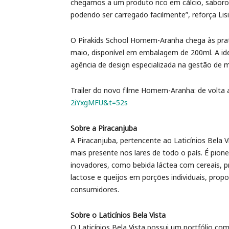
chegamos a um produto rico em cálcio, saboros
podendo ser carregado facilmente”, reforça Lis
O Pirakids School Homem-Aranha chega às prat
maio, disponível em embalagem de 200ml. A iden
agência de design especializada na gestão de 
Trailer do novo filme Homem-Aranha: de volta a
2iYxgMFU&t=52s
Sobre a Piracanjuba
A Piracanjuba, pertencente ao Laticínios Bela 
mais presente nos lares de todo o país. É pione
inovadores, como bebida láctea com cereais, p
lactose e queijos em porções individuais, prop
consumidores.
Sobre o Laticínios Bela Vista
O Laticínios Bela Vista possui um portfólio co