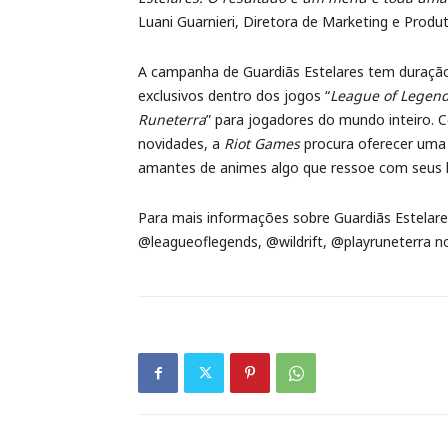
Luani Guarnieri, Diretora de Marketing e Produt
A campanha de Guardiãs Estelares tem duraçã
exclusivos dentro dos jogos “
League of Legen
Runeterra
” para jogadores do mundo inteiro. C
novidades, a
Riot Games
procura oferecer uma 
amantes de animes algo que ressoe com seus ho
Para mais informações sobre Guardiãs Estelares 
@leagueoflegends, @wildrift, @playruneterra n