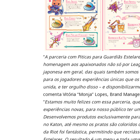
“
A parceria com Piticas para Guardiãs Estelar
homenagem aos apaixonados não só por Leag
japonesa em geral, das quais também somos f
para os jogadores experiências únicas que os
unida, e ter orgulho disso – e disponibilizar
comenta Vitória “Monja” Lopes, Brand Manage
“
Estamos muito felizes com essa parceria, que
experiências novas, para nosso público ter u
Desenvolvemos produtos exclusivamente para
no Katon, até mesmo os pratos são coloridos 
da Riot foi fantástica, permitindo que recri
Estelares. O resultado é um menu e toda um