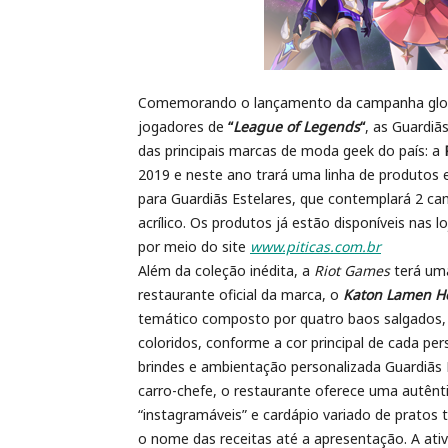
Comemorando o lançamento da campanha globa
jogadores de
“
League of Legends
“
, as Guardiã
das principais marcas de moda geek do país: a
2019 e neste ano trará uma linha de produtos e
para Guardiãs Estelares, que contemplará 2 cami
acrílico. Os produtos já estão disponíveis nas
por meio do site
www.piticas.com.br
Além da coleção inédita, a
Riot Games
terá um
restaurante oficial da marca, o
Katon Lamen H
temático composto por quatro baos salgados, d
coloridos, conforme a cor principal de cada 
brindes e ambientação personalizada Guardiãs
carro-chefe, o restaurante oferece uma autêntic
“instagramáveis” e cardápio variado de pratos 
o nome das receitas até a apresentação. A ati