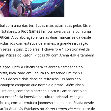
l com uma das temáticas mais aclamadas pelos fãs e
s Estelares, a
Riot Games
firmou nova parceria com uma
Piticas
. A colaboração entre as duas marcas se dá desde
xclusivos com estética de animes, a grande inspiração
setas, 2 pins, 2 colares, 1 chaveiro e 1 colecionável de
 lojas Piticas do Katon, Piticas XP com Arena 4UP e também
a ação junto à
Piticas
para celebrar a campanha no
ouse
, localizado em São Paulo, trazendo um menu
ois doces e dois tipos de refrescos. Os baos são
personagem campeão que nomeia o prato. Além disso,
 Estelares, compõe a parceria. Com o Lamen como seu
a experiência imersiva da cultura oriental, espaços
típicos, com a temática japonesa sendo identificada desde
vação Guardiãs Estelares no
Katon Lamen House
ocorre de