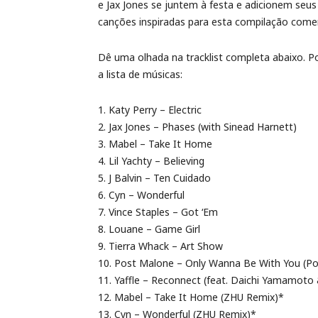
e Jax Jones se juntem à festa e adicionem se
canções inspiradas para esta compilação come
Dê uma olhada na tracklist completa abaixo. 
a lista de músicas:
1. Katy Perry – Electric
2. Jax Jones – Phases (with Sinead Harnett)
3. Mabel – Take It Home
4. Lil Yachty – Believing
5. J Balvin – Ten Cuidado
6. Cyn – Wonderful
7. Vince Staples – Got ‘Em
8. Louane – Game Girl
9. Tierra Whack – Art Show
10. Post Malone – Only Wanna Be With You (P
11. Yaffle – Reconnect (feat. Daichi Yamamot
12. Mabel – Take It Home (ZHU Remix)*
13. Cyn – Wonderful (ZHU Remix)*