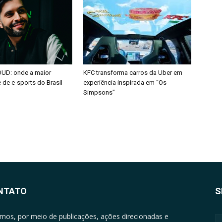
OUD: onde a maior
KFC transforma carros da Uber em
de e-sports do Brasil
experiência inspirada em “Os
Simpsons”
NTATO
S
mos, por meio de publicações, ações direcionadas e