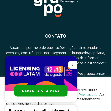
CONTATO
Atuamos, por meio de publicações, ações direcionadas e
eventos, com três principais segmentos: brinquedo/papelaria,
licenciamento e zero a três com a missão de informar,
documentar, proporcionar encontro de negócios e estabelecer
parcerias.
CONTATO: +5511994513097 - atendimento@epgrupo.com.br
Para melhor experiência e navegação, nosso site utiliza
GARANTA SUA VAGA
SIGA-NOS
cookies, de acordo com a nossa
Política de Privacidade
. Ao
clicar em “aceito”, você concorda com o armazenamento
de cookies no seu dispositivo.
Baixe o aplicativo oficial do evento: