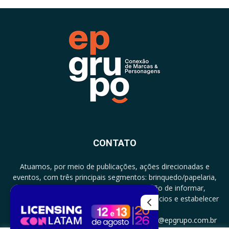
CONTATO
Atuamos, por meio de publicações, ações direcionadas e
eventos, com três principais segmentos: brinquedo/papelaria,
licenciamento e zero a três com a missão de informar,
documentar, proporcionar encontro de negócios e estabelecer
parcerias.
CONTATO: +5511994513097 - atendimento@epgrupo.com.br