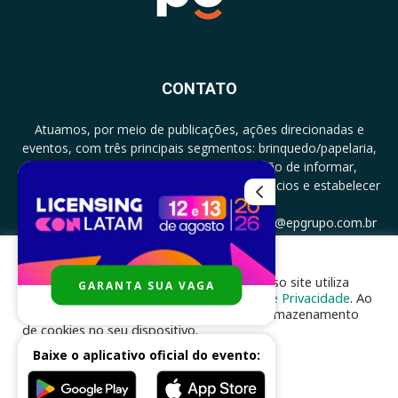
CONTATO
Atuamos, por meio de publicações, ações direcionadas e
eventos, com três principais segmentos: brinquedo/papelaria,
licenciamento e zero a três com a missão de informar,
documentar, proporcionar encontro de negócios e estabelecer
parcerias.
CONTATO: +5511994513097 - atendimento@epgrupo.com.br
Para melhor experiência e navegação, nosso site utiliza
GARANTA SUA VAGA
SIGA-NOS
cookies, de acordo com a nossa
Política de Privacidade
. Ao
clicar em “aceito”, você concorda com o armazenamento
de cookies no seu dispositivo.
Baixe o aplicativo oficial do evento:
ACEITAR