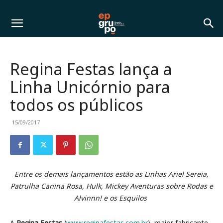
Regina Festas lança a
Linha Unicórnio para
todos os públicos
15/09/2017
Entre os demais lançamentos estão as Linhas Ariel Sereia,
Patrulha Canina Rosa, Hulk, Mickey Aventuras sobre Rodas e
Alvinnn! e os Esquilos
A
Regina Festas
(
www.reginafestas.com.br
), maior fabricante