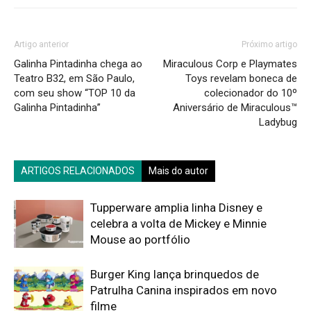
Artigo anterior
Próximo artigo
Galinha Pintadinha chega ao
Miraculous Corp e Playmates
Teatro B32, em São Paulo,
Toys revelam boneca de
com seu show “TOP 10 da
colecionador do 10º
Galinha Pintadinha”
Aniversário de Miraculous™
Ladybug
ARTIGOS RELACIONADOS
Mais do autor
Tupperware amplia linha Disney e
celebra a volta de Mickey e Minnie
Mouse ao portfólio
Burger King lança brinquedos de
Patrulha Canina inspirados em novo
filme