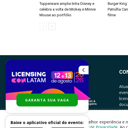
Tupperware amplia linha Disney e
Burger King
celebra a volta de Mickey e Minnie
Patrulha Ca
Mouse ao portfólio
filme
CO
Atua
even
lice
GARANTA SUA VAGA
docu
parce
CONT
Para melhor experiência e n
Baixe o aplicativo oficial do evento:
Política de Privacidade
. Ao 