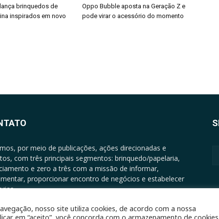
 lança brinquedos de
Oppo Bubble aposta na Geração Z e
nina inspirados em novo
pode virar o acessório do momento
NTATO
S
mos, por meio de publicações, ações direcionadas e
tos, com três principais segmentos: brinquedo/papelaria,
nciamento e zero a três com a missão de informar,
mentar, proporcionar encontro de negócios e estabelecer
rias.
ATO: +5511994513097 - atendimento@epgrupo.com.br
avegação, nosso site utiliza cookies, de acordo com a nossa
clicar em “aceito”, você concorda com o armazenamento de cookies