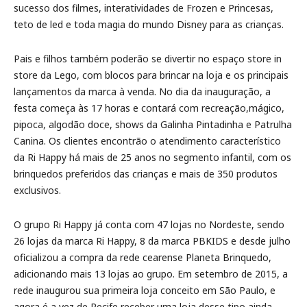
sucesso dos filmes, interatividades de Frozen e Princesas,
teto de led e toda magia do mundo Disney para as crianças.
Pais e filhos também poderão se divertir no espaço store in
store da Lego, com blocos para brincar na loja e os principais
lançamentos da marca à venda. No dia da inauguração, a
festa começa às 17 horas e contará com recreação,mágico,
pipoca, algodão doce, shows da Galinha Pintadinha e Patrulha
Canina. Os clientes encontrão o atendimento característico
da Ri Happy há mais de 25 anos no segmento infantil, com os
brinquedos preferidos das crianças e mais de 350 produtos
exclusivos.
O grupo Ri Happy já conta com 47 lojas no Nordeste, sendo
26 lojas da marca Ri Happy, 8 da marca PBKIDS e desde julho
oficializou a compra da rede cearense Planeta Brinquedo,
adicionando mais 13 lojas ao grupo. Em setembro de 2015, a
rede inaugurou sua primeira loja conceito em São Paulo, e
agora é a vez de Recife receber uma loja desse tipo ainda