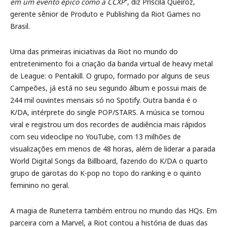
em um evento épico como a CCXP
“, diz Priscila Queiroz,
gerente sênior de Produto e Publishing da Riot Games no
Brasil.
Uma das primeiras iniciativas da Riot no mundo do
entretenimento foi a criação da banda virtual de heavy metal
de League: o Pentakill. O grupo, formado por alguns de seus
Campeões, já está no seu segundo álbum e possui mais de
244 mil ouvintes mensais só no Spotify. Outra banda é o
K/DA, intérprete do single POP/STARS. A música se tornou
viral e registrou um dos recordes de audiência mais rápidos
com seu videoclipe no YouTube, com 13 milhões de
visualizações em menos de 48 horas, além de liderar a parada
World Digital Songs da Billboard, fazendo do K/DA o quarto
grupo de garotas do K-pop no topo do ranking e o quinto
feminino no geral.
A magia de Runeterra também entrou no mundo das HQs. Em
parceira com a Marvel, a Riot contou a história de duas das