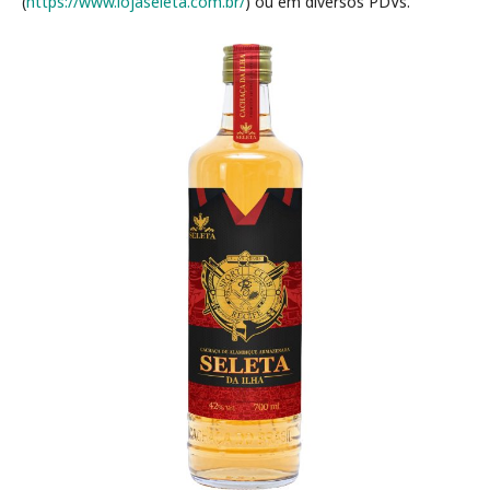
(
https://www.lojaseleta.com.
br/
) ou em diversos PDVs.