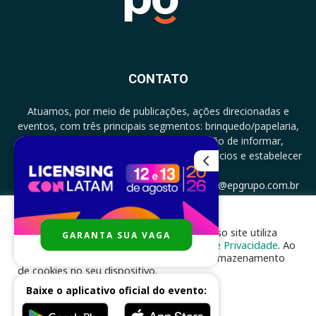
CONTATO
Atuamos, por meio de publicações, ações direcionadas e
eventos, com três principais segmentos: brinquedo/papelaria,
licenciamento e zero a três com a missão de informar,
documentar, proporcionar encontro de negócios e estabelecer
parcerias.
CONTATO: +5511994513097 - atendimento@epgrupo.com.br
Para melhor experiência e navegação, nosso site utiliza
GARANTA SUA VAGA
SIGA-NOS
cookies, de acordo com a nossa
Política de Privacidade
. Ao
clicar em “aceito”, você concorda com o armazenamento
de cookies no seu dispositivo.
Baixe o aplicativo oficial do evento:
ACEITAR