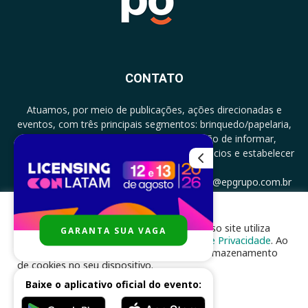
CONTATO
Atuamos, por meio de publicações, ações direcionadas e
eventos, com três principais segmentos: brinquedo/papelaria,
licenciamento e zero a três com a missão de informar,
documentar, proporcionar encontro de negócios e estabelecer
parcerias.
CONTATO: +5511994513097 - atendimento@epgrupo.com.br
Para melhor experiência e navegação, nosso site utiliza
GARANTA SUA VAGA
SIGA-NOS
cookies, de acordo com a nossa
Política de Privacidade
. Ao
clicar em “aceito”, você concorda com o armazenamento
de cookies no seu dispositivo.
Baixe o aplicativo oficial do evento:
ACEITAR