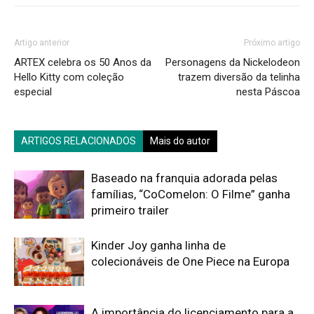
Artigo anterior
Próximo artigo
ARTEX celebra os 50 Anos da
Personagens da Nickelodeon
Hello Kitty com coleção
trazem diversão da telinha
especial
nesta Páscoa
ARTIGOS RELACIONADOS
Mais do autor
Baseado na franquia adorada pelas
famílias, “CoComelon: O Filme” ganha
primeiro trailer
Kinder Joy ganha linha de
colecionáveis de One Piece na Europa
A importância do licenciamento para a