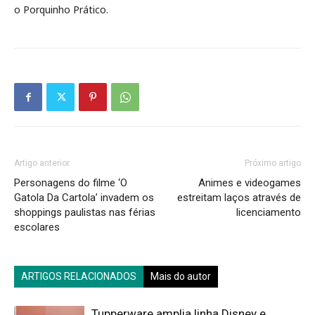
o Porquinho Prático.
Artigo anterior
Próximo artigo
Personagens do filme ‘O
Animes e videogames
Gatola Da Cartola’ invadem os
estreitam laços através de
shoppings paulistas nas férias
licenciamento
escolares
ARTIGOS RELACIONADOS
Mais do autor
Tupperware amplia linha Disney e