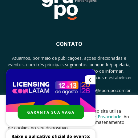
CONTATO
Atuamos, por meio de publicações, ações direcionadas e
eventos, com três principais segmentos: brinquedo/papelaria,
licenciamento e zero a três com a missão de informar,
documentar, proporcionar encontro de negócios e estabelecer
parcerias.
CONTATO: +5511994513097 - atendimento@epgrupo.com.br
Para melhor experiência e navegação, nosso site utiliza
GARANTA SUA VAGA
SIGA-NOS
cookies, de acordo com a nossa
Política de Privacidade
. Ao
clicar em “aceito”, você concorda com o armazenamento
de cookies no seu dispositivo.
Baixe o aplicativo oficial do evento: