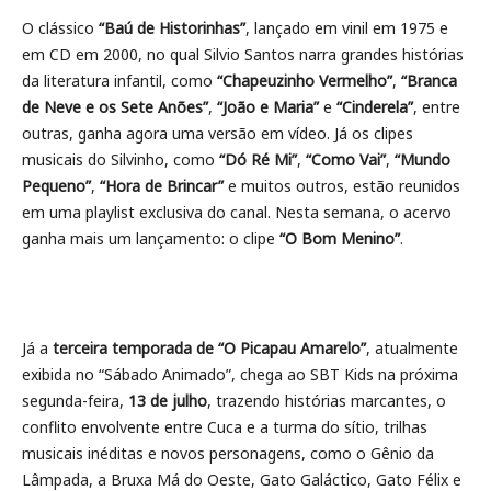
O clássico
“Baú de Historinhas”
, lançado em vinil em 1975 e
em CD em 2000, no qual Silvio Santos narra grandes histórias
da literatura infantil, como
“Chapeuzinho Vermelho”
,
“Branca
de Neve e os Sete Anões”
,
“João e Maria”
e
“Cinderela”
, entre
outras, ganha agora uma versão em vídeo. Já os clipes
musicais do Silvinho, como
“Dó Ré Mi”
,
“Como Vai”
,
“Mundo
Pequeno”
,
“Hora de Brincar”
e muitos outros, estão reunidos
em uma playlist exclusiva do canal. Nesta semana, o acervo
ganha mais um lançamento: o clipe
“O Bom Menino”
.
Já a
terceira temporada de “O Picapau Amarelo”
, atualmente
exibida no “Sábado Animado”, chega ao SBT Kids na próxima
segunda-feira,
13 de julho
, trazendo histórias marcantes, o
conflito envolvente entre Cuca e a turma do sítio, trilhas
musicais inéditas e novos personagens, como o Gênio da
Lâmpada, a Bruxa Má do Oeste, Gato Galáctico, Gato Félix e