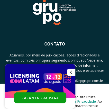
CONTATO
Atuamos, por meio de publicações, ações direcionadas e
eventos, com três principais segmentos: brinquedo/papelaria,
licenciamento e zero a três com a missão de informar,
documentar, proporcionar encontro de negócios e estabelecer
parcerias.
CONTATO: +5511994513097 - atendimento@epgrupo.com.br
Para melhor experiência e navegação, nosso site utiliza
GARANTA SUA VAGA
SIGA-NOS
cookies, de acordo com a nossa
Política de Privacidade
. Ao
clicar em “aceito”, você concorda com o armazenamento