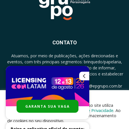
CONTATO
Atuamos, por meio de publicações, ações direcionadas e
eventos, com três principais segmentos: brinquedo/papelaria,
licenciamento e zero a três com a missão de informar,
documentar, proporcionar encontro de negócios e estabelecer
parcerias.
CONTATO: +5511994513097 - atendimento@epgrupo.com.br
Para melhor experiência e navegação, nosso site utiliza
GARANTA SUA VAGA
SIGA-NOS
cookies, de acordo com a nossa
Política de Privacidade
. Ao
clicar em “aceito”, você concorda com o armazenamento
de cookies no seu dispositivo.
Baixe o aplicativo oficial do evento: