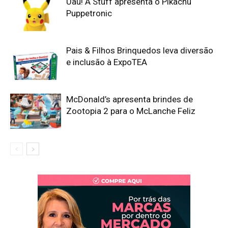
Uau! A Stuff apresenta o Pikachu
Puppetronic
Pais & Filhos Brinquedos leva diversão
e inclusão à ExpoTEA
McDonald’s apresenta brindes de
Zootopia 2 para o McLanche Feliz