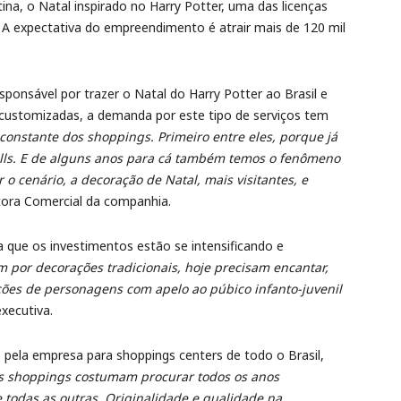
ina, o Natal inspirado no Harry Potter, uma das licenças
. A expectativa do empreendimento é atrair mais de 120 mil
ponsável por trazer o Natal do Harry Potter ao Brasil e
customizadas, a demanda por este tipo de serviços tem
onstante dos shoppings. Primeiro entre eles, porque já
alls. E de alguns anos para cá também temos o fenômeno
 o cenário, a decoração de Natal, mais visitantes, e
retora Comercial da companhia.
 que os investimentos estão se intensificando e
 por decorações tradicionais, hoje precisam encantar,
ções de personagens com apelo ao púbico infanto-juvenil
executiva.
s pela empresa para shoppings centers de todo o Brasil,
s shoppings costumam procurar todos os anos
 todas as outras. Originalidade e qualidade na