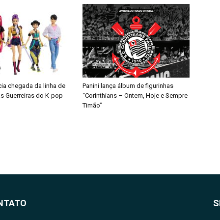
cia chegada da linha de
Panini lança álbum de figurinhas
s Guerreiras do K-pop
“Corinthians – Ontem, Hoje e Sempre
Timão”
NTATO
S