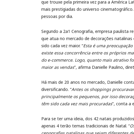
que trouxe pela primeira vez para a América Lat
mais prestigiadas do universo cinematográfico
pessoas por dia.
Segundo a 2a1 Cenografia, empresa paulista res
que atua no mercado de decorações natalinas 
sido cada vez maior. “
Esta é uma preocupação c
existe essa concorrência entre os próprios m
do e-commerce. Logo, quanto mais atrativo for
maior as vendas
”, afirma Danielle Paulino, di
Há mais de 20 anos no mercado, Danielle conta
diversificando. “
Antes os shoppings procuravam
principalmente os pequenos, por isso decora
têm sido cada vez mais procuradas
”, conta a 
Para se ter uma ideia, dos 42 natais produzido
apenas 4 terão temas tradicionais de Natal. “
O
cenografias natalinas que sejam diferentes de