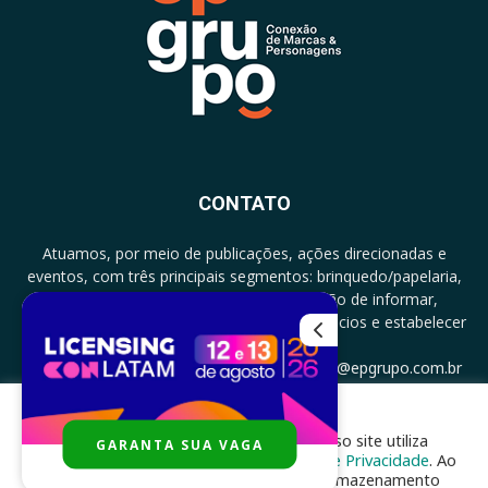
CONTATO
Atuamos, por meio de publicações, ações direcionadas e
eventos, com três principais segmentos: brinquedo/papelaria,
licenciamento e zero a três com a missão de informar,
documentar, proporcionar encontro de negócios e estabelecer
parcerias.
CONTATO: +5511994513097 - atendimento@epgrupo.com.br
Para melhor experiência e navegação, nosso site utiliza
GARANTA SUA VAGA
SIGA-NOS
cookies, de acordo com a nossa
Política de Privacidade
. Ao
clicar em “aceito”, você concorda com o armazenamento