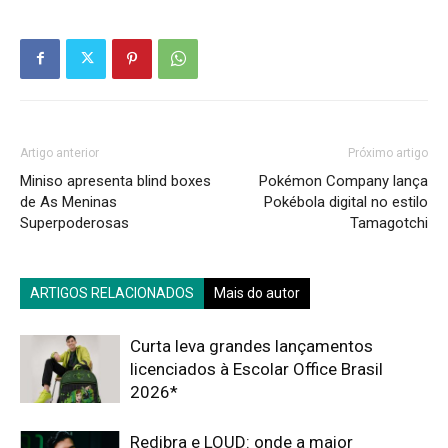
Artigo anterior
Próximo artigo
Miniso apresenta blind boxes
Pokémon Company lança
de As Meninas
Pokébola digital no estilo
Superpoderosas
Tamagotchi
ARTIGOS RELACIONADOS
Mais do autor
Curta leva grandes lançamentos
licenciados à Escolar Office Brasil
2026*
Redibra e LOUD: onde a maior